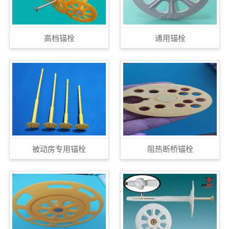
高档锚栓
通用锚栓
被动房专用锚栓
阻热断桥锚栓